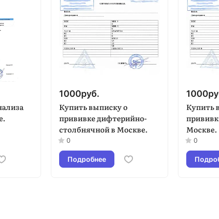
1000
руб.
1000
ру
нализа
Купить выписку о
Купить 
е.
прививке дифтерийно-
прививк
столбнячной в Москве.
Москве.
0
0
Подробнее
Подро