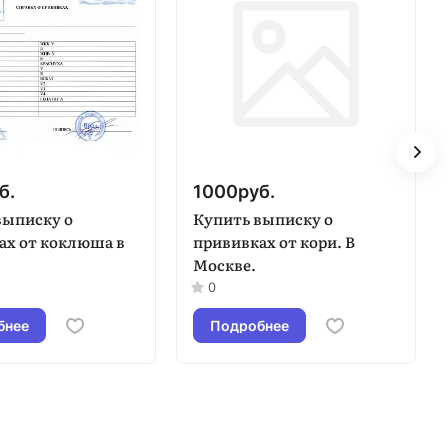
б.
1000
руб.
выписку о
Купить выписку о
ах от коклюша в
прививках от кори. В
Москве.
0
бнее
Подробнее